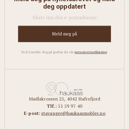
deg oppdatert
Ved å melde deg på godtar du vår
personvernerklæring
.
Madlakrossen 25, 4042 Hafrsfjord
Tlf.:
51 59 97 40
E-post:
stavanger@haukaasmobler.no