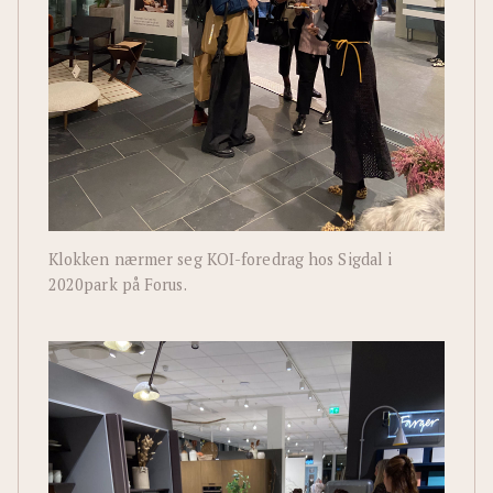
Klokken nærmer seg KOI-foredrag hos Sigdal i
2020park på Forus.