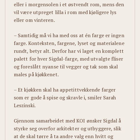
eller i morgensolen i et østvendt rom, mens den
vil være utpreget lilla i rom med kjøligere lys
eller om vinteren.
– Samtidig må vi ha med oss at én farge er ingen
farge. Konteksten, fargene, lyset og materialene
rundt, betyr alt. Derfor har vi laget en komplett
palett for hver Sigdal-farge, med utvalgte fliser
og foreslått nyanse til vegger og tak som skal
males på kjøkkenet.
– Et kjøkken skal ha appetittvekkende farger
som er gode å spise og skravle i, smiler Sarah
Leszinski.
Gjennom samarbeidet med KOI ønsker Sigdal å
styrke seg overfor arkitekter og utbyggere, slik
at de skal tørre å ta andre valg enn hvitt og