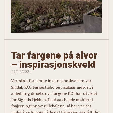
Tar fargene på alvor
– inspirasjonskveld
14/11/2024
Vertskap for denne inspirasjonskvelden var
Sigdal, KOI Fargestudio og haukaas møbler, i
anledning de seks nye fargene KOI har utviklet
for Sigdals kjøkken. Haukaas hadde møblert i
foajeen og innover i lokalene, så her var det
mulig å se for seg både nytt kjøkken og måltider